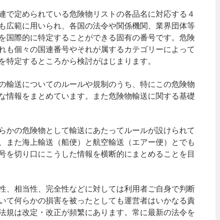
連で定められている危険物リストの各品名に対応する４
も広範に用いられ、各国の法令や関係機関、業界団体等
を国際的に特定することができる固有の番号です。危険
れも個々の国連番号やそれが属するカテゴリーによって
を特定するところから検討がはじまります。
の輸送についてのルールや規制のうち、特にこの危険物
な情報をまとめています。また危険物輸送に関する基礎
らかの危険物として輸送にあたってルールが設けられて
、また海上輸送（船便）と航空輸送（エアー便）とでも
号を切り口にこうした情報を横断的にまとめることを目
性、相当性、完全性などに対しては利用者ご自身で判断
いて何らかの損害を被ったとしても運営者はいかなる責
法規は改定・改正が頻繁にあります。常に最新の法令を