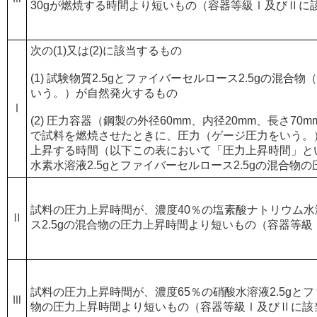
30gが燃焼する時間より短いもの（容器等級Ⅰ及びⅡに
次の(1)又は(2)に該当するもの
(1) 試験物質2.5gとファイバーセルロース2.5gの混
いう。）が自然発火するもの
Ⅰ
(2) 圧力容器（鋼製の外径60mm、内径20mm、長さ7
で試料を燃焼させたときに、圧力（ゲージ圧力をいう。）が69
上昇する時間（以下この表において「圧力上昇時間」と
水素水溶液2.5gとファイバーセルロース2.5gの混合物
試料の圧力上昇時間が、濃度40％の塩素酸ナトリウム水溶
Ⅱ
ス2.5gの混合物の圧力上昇時間より短いもの（容器等
試料の圧力上昇時間が、濃度65％の硝酸水溶液2.5gとフ
Ⅲ
物の圧力上昇時間より短いもの（容器等級Ⅰ及びⅡに該