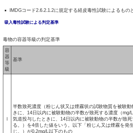
IMDGコード2.6.2.1.2に規定する経皮毒性試験によるも
吸入毒性試験による判定基準
毒物の容器等級の判定基準
容
器
基準
等
級
半数致死濃度（粉じん状又は煙霧状の試験物質を被験動
きに、14日以内に被験動物の半数が致死する濃度（mg/
Ⅰ
気道投与したときに、14日以内に被験動物の半数が致死す
る。）を4倍した値をいう。以下「粉じん又は煙霧を発
じ。）が0.2mg/L以下のもの