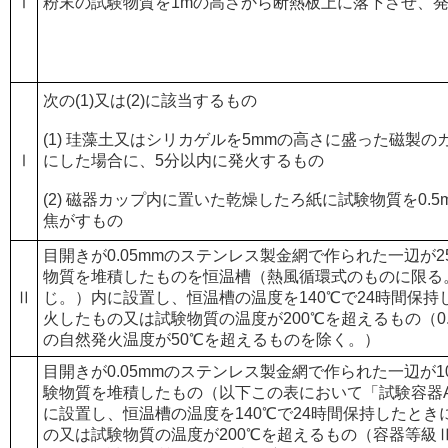
Ⅰ
粉末の試験物質を1mの高さから断熱板上に落下させ、
次の(1)又は(2)に該当するもの
(1) 珪藻土又はシリカゲルを5mmの高さに盛った磁製の
Ⅰ
にした場合に、5分以内に発火するもの
(2) 磁器カップ内に置いた乾燥したろ紙に試験物質を0.
焦がすもの
目開きが0.05mmのステンレス製金網で作られた一辺が
物質を堆積したものを恒温槽（熱風循環式のものに限る
Ⅱ
じ。）内に設置し、恒温槽の温度を140℃で24時間保
火したもの又は試験物質の温度が200℃を超えるもの（0.
の自然発火温度が50℃を超えるものを除く。）
目開きが0.05mmのステンレス製金網で作られた一辺が1
験物質を堆積したもの（以下この表において「試験容器
に設置し、恒温槽の温度を140℃で24時間保持したと
の又は試験物質の温度が200℃を超えるもの（容器等級Ⅱ