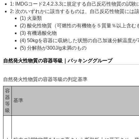
1: IMDGコード2.4.2.3.3に規定する自己反応性物質の
2: 次のいずれかに該当するものは、自己反応性物質には
(1) 火薬類
(2) 酸化性物質（可燃性の有機物を５質量％以上含む
(3) 有機過酸化物
(4) 50kgを容器に収納した状態の自己加速分解温度が
(5) 分解熱が300J/g未満のもの
自然発火性物質の容器等級｜パッキンググループ
自然発火性物質の容器等級の判定基準
容
器
基準
等
級