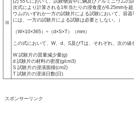
(2) 55℃において、試験物質中に鋼及びアルミニウム
次式により計算される1年当たりの浸食度が6.25mmを
ウムのいずれか一方の試験片による試験において、容器
には、一方の試験片による試験は必要としない。）
Ⅲ
（W×10×365）÷（d×S×T）（mm）
この式において、W、d、S及びTは、それぞれ、次の値
W 試験片の質量減少量(g)
d 試験片の材料の密度(g/cm3)
S 試験片の浸漬面積(cm2)
T 試験片の浸漬日数(日)
スポンサーリンク