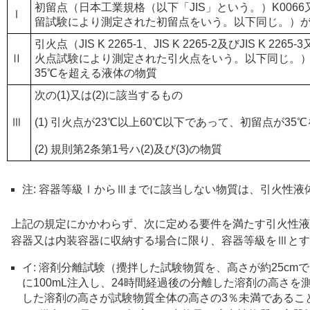
初留点（日本工業規格（以下「JIS」という。）K0066又
Ⅰ
留試験により測定された初留点をいう。以下同じ。）が
引火点（JIS K 2265-1、JIS K 2265-2及びJIS K 22
Ⅱ
火点試験により測定された引火点をいう。以下同じ。）
35℃を超える液体の物質
次の(1)又は(2)に該当するもの
Ⅲ
(1) 引火点が23℃以上60℃以下であって、初留点が3
(2) 規則第2条第1号ハ(2)及び(3)の物質
注: 容器等級ⅠからⅢまでに該当しない物質は、引火性液
上記の規定にかかわらず、次に定める要件を満たす引火性液
容器又は内装容器に収納する場合に限り、容器等級をⅢとす
イ: 溶剤分離試験（攪拌した試験物質を、高さが約25cm
に100mL注入し、24時間経過後の分離した溶剤の高さを
した溶剤の高さが試験物質全体の高さの3％未満であるこ