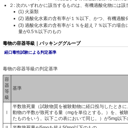
２: 次のいずれかに該当するものは、有機過酸化物には該
(1) 火薬類
(2) 過酸化水素の含有率が１％以下、かつ、有機過
(3) 過酸化水素の含有率が１％を超え７％以下の場
量が0.5％以下のもの
毒物の容器等級｜パッキンググループ
経口毒性試験による判定基準
毒物の容器等級の判定基準
容
器
基準
等
級
半数致死量（試験物質を被験動物に経口投与したときに
Ⅰ
動物の半数が致死する量（mgを単位とする。）を、被験
たものをいう。以下この表において同じ。）が5mg以下
Ⅱ
半数致死量が5mgを超え50mg以下のもの