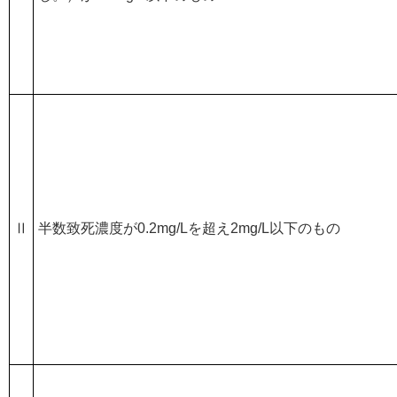
Ⅱ
半数致死濃度が0.2mg/Lを超え2mg/L以下のもの