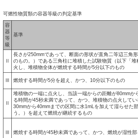
可燃性物質類の容器等級の判定基準
容
器
基準
等
級
長さが250mmであって、断面の形状が直角二等辺三角形（
Ⅱ
のもの。）である三角柱に堆積した試験物質（以下「堆
火し、堆積物全体が燃焼する時間が5分以下のもの
Ⅲ
燃焼する時間が5分を超え、かつ、10分以下のもの
堆積物の一端に点火し、当該一端からの距離が80mmから
る時間が45秒未満であって、かつ、堆積物の点火して
Ⅱ
30mmから40mmまでの区間に水1mLを加えて湿らせ
う。）を超えて燃焼が継続するもの
Ⅲ
燃焼する時間が45秒未満であって、かつ、燃焼が湿性部