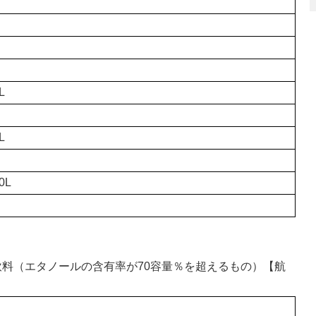
L
L
0L
ール飲料（エタノールの含有率が70容量％を超えるもの）【航