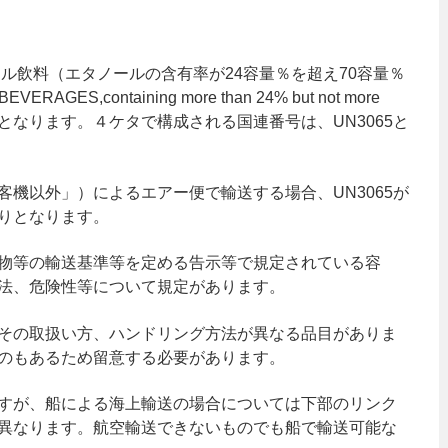
ール飲料（エタノールの含有率が24容量％を超え70容量％
ES,containing more than 24% but not more
umeのUN番号となります。４ケタで構成される国連番号は、UN3065と
機以外」）によるエアー便で輸送する場合、UN3065が
りとなります。
物等の輸送基準等を定める告示等で規定されている容
法、危険性等について規定があります。
その取扱い方、ハンドリング方法が異なる品目がありま
のもあるため留意する必要があります。
すが、船による海上輸送の場合については下部のリンク
異なります。航空輸送できないものでも船で輸送可能な