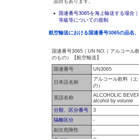
品目もあります。
国連番号3065を海上輸送する場
等級等についての規制
航空輸送における国連番号3065の品名
国連番号3065｜UN NO.｜アルコー
のもの）【航空輸送】
国連番号
UN3065
アルコール飲料（エ
日本語名称
の）
ALCOHOLIC BEVERAG
英語名称
alcohol by volume
分類、区分番号
3
隔離区分
-
副次危険性
-