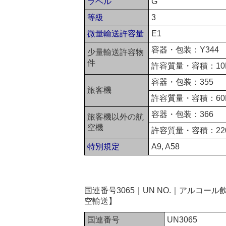
ラベル
G
等級
3
微量輸送許容量
E1
容器・包装：Y344
少量輸送許容物
件
許容質量・容積：10
容器・包装：355
旅客機
許容質量・容積：60
容器・包装：366
旅客機以外の航
空機
許容質量・容積：22
特別規定
A9, A58
国連番号3065｜UN NO.｜アルコ
空輸送】
国連番号
UN3065