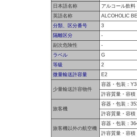
日本語名称
アルコール飲料
英語名称
ALCOHOLIC BEV
分類、区分番号
3
隔離区分
-
副次危険性
-
ラベル
G
等級
2
微量輸送許容量
E2
容器・包装：Y3
少量輸送許容物件
許容質量・容積：
容器・包装：35
旅客機
許容質量・容積：
容器・包装：36
旅客機以外の航空機
許容質量・容積：