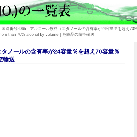
> 国連番号3065｜アルコール飲料（エタノールの含有率が24容量％を超え70容
ot more than 70% alcohol by volume｜危険品の航空輸送
エタノールの含有率が24容量％を超え70容量％
航空輸送