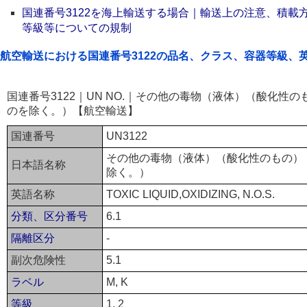
国連番号3122を海上輸送する場合｜輸送上の注意、積載
等級等についての規制
航空輸送における国連番号3122の品名、クラス、容器等級、
国連番号3122｜UN NO.｜その他の毒物（液体）（酸化性
のを除く。）【航空輸送】
国連番号
UN3122
その他の毒物（液体）（酸化性のもの）
日本語名称
除く。）
英語名称
TOXIC LIQUID,OXIDIZING, N.O.S.
分類、区分番号
6.1
隔離区分
-
副次危険性
5.1
ラベル
M, K
等級
1, 2