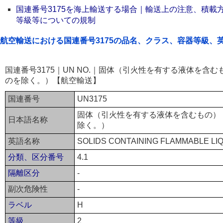
国連番号3175を海上輸送する場合｜輸送上の注意、積載
等級等についての規制
航空輸送における国連番号3175の品名、クラス、容器等級、
国連番号3175｜UN NO.｜固体（引火性を有する液体を含
のを除く。）【航空輸送】
国連番号
UN3175
固体（引火性を有する液体を含むもの）
日本語名称
除く。）
英語名称
SOLIDS CONTAINING FLAMMABLE LIQU
分類、区分番号
4.1
隔離区分
-
副次危険性
-
ラベル
H
等級
2