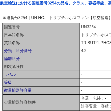
航空輸送における国連番号3254の品名、クラス、容器等級、
国連番号3254｜UN NO.｜トリブチルホスファン【航空輸送
国連番号
UN3254
日本語名称
トリブチルホス
英語名称
TRIBUTYLPHO
分類、区分番号
4.2
隔離区分
-
副次危険性
-
ラベル
-
等級
-
微量輸送許容量
-
容器・包装：-
少量輸送許容物件
許容質量・容積：