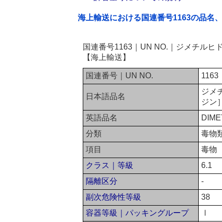
海上輸送における国連番号1163の品名
国連番号1163｜UN NO.｜ジメチル
【海上輸送】
国連番号｜UN NO.
1163
ジメ
日本語品名
ジン
英語品名
DIME
分類
毒物
項目
毒物
クラス｜等級
6.1
隔離区分
-
副次危険性等級
38
容器等級｜パッキングループ
Ⅰ