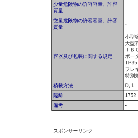
少量危険物の許容容量、許容
-
質量
微量危険物の許容容量、許容
-
質量
小型
大型
ＩＢ
容器及び包装に関する規定
ポータ
TP3
フレ
特別
積載方法
D, 1
隔離
1752
備考
-
スポンサーリンク