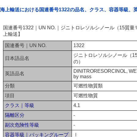
海上輸送における国連番号1322の品名、クラス、容器等級、
国連番号1322｜UN NO.｜ジニトロレソルシノール（15
上輸送】
国連番号｜UN NO.
1322
ジニトロレソルシノール（1
日本語品名
の）
DINITRORESORCINOL, WETTE
英語品名
by mass
分類
可燃性物質類
項目
可燃性物質
クラス｜等級
4.1
隔離区分
-
副次危険性等級
-
容器等級｜パッキングループ
Ⅰ