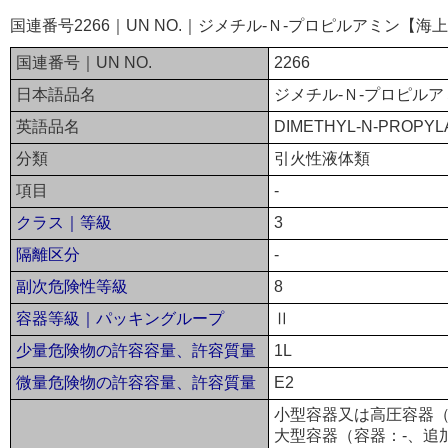
国連番号2266｜UN NO.｜ジメチル-Ｎ-プロピルアミン【海
国連番号｜UN NO.
2266
日本語品名
ジメチル-Ｎ-プロピルア
英語品名
DIMETHYL-N-PROPYL
分類
引火性液体類
項目
-
クラス｜等級
3
隔離区分
-
副次危険性等級
8
容器等級｜パッキングループ
Ⅱ
少量危険物の許容容量、許容質量
1L
微量危険物の許容容量、許容質量
E2
小型容器又は高圧容器（
大型容器（容器：-、追