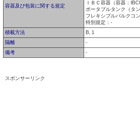
ＩＢＣ容器（容器：IBC
容器及び包装に関する規定
ポータブルタンク（タンク
フレキシブルバルクコン
特別規定：-
積載方法
B, 1
隔離
-
備考
-
スポンサーリンク