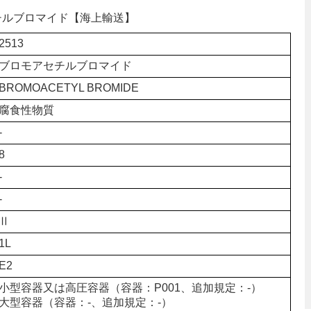
セチルブロマイド【海上輸送】
2513
ブロモアセチルブロマイド
BROMOACETYL BROMIDE
腐食性物質
-
8
-
-
Ⅱ
1L
E2
小型容器又は高圧容器（容器：P001、追加規定：-）
大型容器（容器：-、追加規定：-）