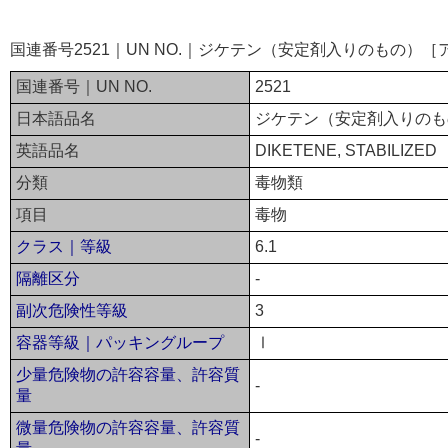
国連番号2521｜UN NO.｜ジケテン（安定剤入りのもの）
国連番号｜UN NO.
2521
日本語品名
ジケテン（安定剤入りのも
英語品名
DIKETENE, STABILIZED
分類
毒物類
項目
毒物
クラス｜等級
6.1
隔離区分
-
副次危険性等級
3
容器等級｜パッキングループ
Ⅰ
少量危険物の許容容量、許容質
-
量
微量危険物の許容容量、許容質
-