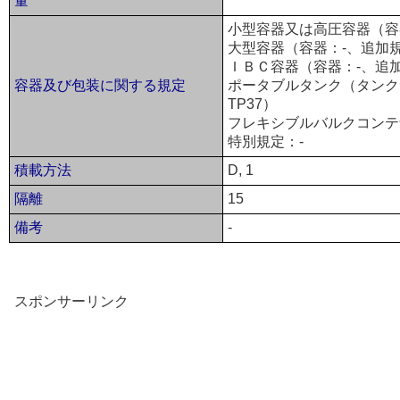
量
小型容器又は高圧容器（容器
大型容器（容器：-、追加規
ＩＢＣ容器（容器：-、追加
容器及び包装に関する規定
ポータブルタンク（タンク：T
TP37）
フレキシブルバルクコンテ
特別規定：-
積載方法
D, 1
隔離
15
備考
-
スポンサーリンク