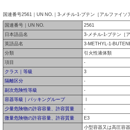
国連番号2561｜UN NO.｜3-メチル-1-ブテン［アルファ
国連番号｜UN NO.
2561
日本語品名
3-メチル-1-ブテン
英語品名
3-METHYL-1-BUTEN
分類
引火性液体類
項目
-
クラス｜等級
3
隔離区分
-
副次危険性等級
-
容器等級｜パッキングループ
Ⅰ
少量危険物の許容容量、許容質量
-
微量危険物の許容容量、許容質量
E3
小型容器又は高圧容器