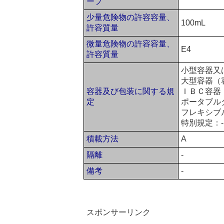
ープ
少量危険物の許容容量、
100mL
許容質量
微量危険物の許容容量、
E4
許容質量
小型容器又
大型容器（
容器及び包装に関する規
ＩＢＣ容器（
定
ポータブル
フレキシブ
特別規定：-
積載方法
A
隔離
-
備考
-
スポンサーリンク