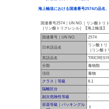
海上輸送における国連番号2574の品名
国連番号2574｜UN NO.｜リン酸
［リン酸トリクレシル］【海上輸送】
国連番号｜UN NO.
2574
リン酸トリ
日本語品名
［リン酸ト
英語品名
TRICRESYL 
分類
毒物類
項目
毒物
クラス｜等級
6.1
隔離区分
-
副次危険性等級
-
容器等級｜パッキングル
Ⅱ