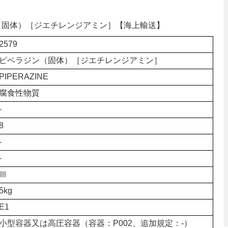
ジン（固体）［ジエチレンジアミン］【海上輸送】
2579
ピペラジン（固体）［ジエチレンジアミン］
PIPERAZINE
腐食性物質
-
8
-
-
Ⅲ
5kg
E1
小型容器又は高圧容器（容器：P002、追加規定：-）