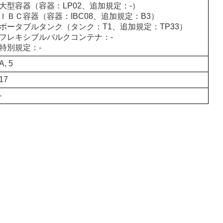
大型容器（容器：LP02、追加規定：-）
ＩＢＣ容器（容器：IBC08、追加規定：B3）
ポータブルタンク（タンク：T1、追加規定：TP33）
フレキシブルバルクコンテナ：-
特別規定：-
A, 5
17
-