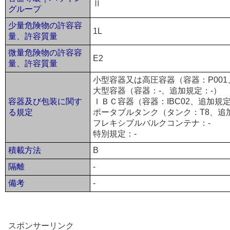
Ⅱ
グループ
少量危険物の許容容
1L
量、許容質量
微量危険物の許容容
E2
量、許容質量
小型容器又は高圧容器（容器：P001
大型容器（容器：-、追加規定：-）
容器及び包装に関す
ＩＢＣ容器（容器：IBC02、追加規定
る規定
ポータブルタンク（タンク：T8、追加規
フレキシブルバルクコンテナ：-
特別規定：-
積載方法
B
隔離
-
備考
-
スポンサーリンク