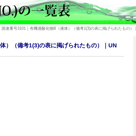
 国連番号3101｜有機過酸化物B（液体）（備考1(3)の表に掲げられたもの）｜ORGANI
液体）（備考1(3)の表に掲げられたもの）｜UN