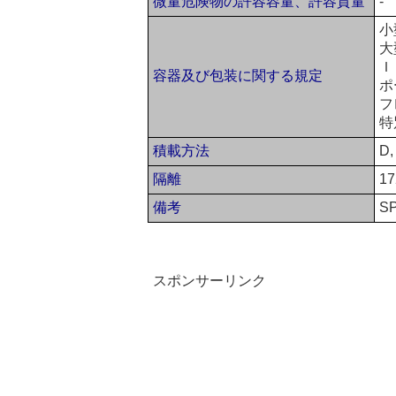
微量危険物の許容容量、許容質量
-
小
大
Ｉ
容器及び包装に関する規定
ポ
フ
特
積載方法
D,
隔離
17
備考
S
スポンサーリンク