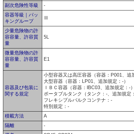
副次危険性等級
-
容器等級｜パッ
Ⅲ
キングループ
少量危険物の許
容容量、許容質
5L
量
微量危険物の許
容容量、許容質
E1
量
小型容器又は高圧容器（容器：P001、追
大型容器（容器：LP01、追加規定：-）
容器及び包装に
ＩＢＣ容器（容器：IBC03、追加規定：-
関する規定
ポータブルタンク（タンク：-、追加規定：
フレキシブルバルクコンテナ：-
特別規定：-
積載方法
A
隔離
-