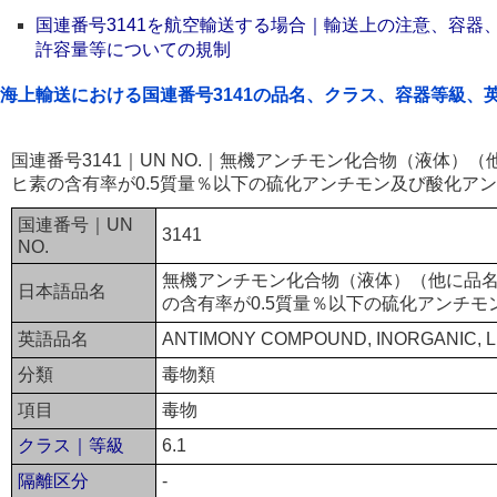
国連番号3141を航空輸送する場合｜輸送上の注意、容器
許容量等についての規制
海上輸送における国連番号3141の品名、クラス、容器等級、
国連番号3141｜UN NO.｜無機アンチモン化合物（液体）
ヒ素の含有率が0.5質量％以下の硫化アンチモン及び酸化ア
国連番号｜UN
3141
NO.
無機アンチモン化合物（液体）（他に品
日本語品名
の含有率が0.5質量％以下の硫化アンチ
英語品名
ANTIMONY COMPOUND, INORGANIC, LIQ
分類
毒物類
項目
毒物
クラス｜等級
6.1
隔離区分
-