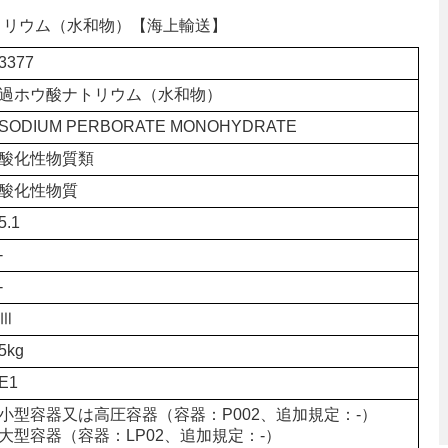
酸ナトリウム（水和物）【海上輸送】
3377
過ホウ酸ナトリウム（水和物）
SODIUM PERBORATE MONOHYDRATE
酸化性物質類
酸化性物質
5.1
-
-
Ⅲ
5kg
E1
小型容器又は高圧容器（容器：P002、追加規定：-）
大型容器（容器：LP02、追加規定：-）